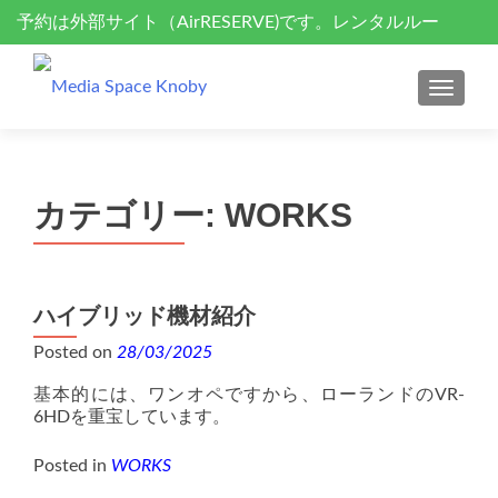
予約は外部サイト（AirRESERVE)です。レンタルルー
S
k
ム、セミナーサポート、ドローン空撮
i
MENU
p
t
o
c
カテゴリー:
WORKS
o
n
t
e
ハイブリッド機材紹介
n
t
Posted on
28/03/2025
基本的には、ワンオペですから、ローランドのVR-
6HDを重宝しています。
Posted in
WORKS