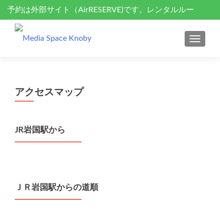
予約は外部サイト（AirRESERVE)です。レンタルルー
S
k
ム、セミナーサポート、ドローン空撮
i
MENU
p
t
o
c
アクセスマップ
o
n
t
JR岩国駅から
e
n
t
ＪＲ岩国駅からの道順