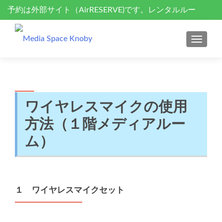
予約は外部サイト（AirRESERVE)です。レンタルルー
S
k
ム、セミナーサポート、ドローン空撮
i
MENU
p
t
o
c
o
ワイヤレスマイクの使用
n
方法（１階メディアルー
t
e
ム）
n
t
１ ワイヤレスマイクセット