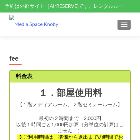
予約は外部サイト（AirRESERVE)です。レンタルルー
S
k
ム、セミナーサポート、ドローン空撮
i
MENU
p
t
o
c
fee
o
n
料金表
t
e
１．部屋使用料
n
t
【１階メディアルーム、２階セミナールーム】
最初の２時間まで 2,000円
以後１時間ごと1,000円加算（分単位の計算はし
ません。）
※ご利用時間は、準備から退出までの時間でお