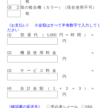
枚
(3) ２階の複合機（カラー）（現在使用不可）
枚
《お支払い》
※金額はすべて半角数字で入力してく
ださい
(1) 部屋代（1,000円×時間）＝
円
(2) 機器使用料金 ＝
円
(3) サービス料金 ＝
円
(4) 合計金額（１＋２＋３）＝
円
《確認書の返送先》
申込者へメール
FAX