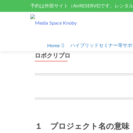
予約は外部サイト（AirRESERVE)です。レン
S
k
ト、ドローン空撮
i
p
t
Primary
o
ハイブリッドセミナー等サポ
Home
Menu
c
ロボクリプロ
o
n
t
e
n
t
１ プロジェクト名の意味